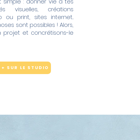
 simple : donner vie à tes
tés visuelles, créations
u print, sites internet...
es sont possibles ! Alors,
 projet et concrétisons-le
 + SUR LE STUDIO