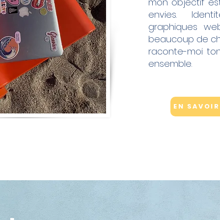
mon objectif est
envies. Identi
graphiques web o
beaucoup de chos
raconte-moi ton
ensemble.
EN SAVOIR