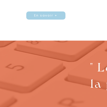
En savoir +
" 
la