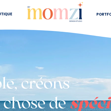
UTIQUE
PORTFO
le, créons
 chose de
s
péci