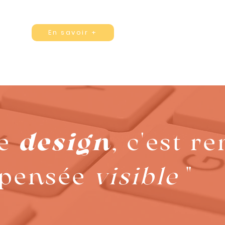
En savoir +
Le
design
, c'est r
 pensée
visible
"