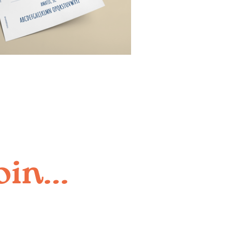
in...