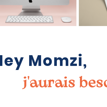
Hey
Momzi
,
j'aurais beso