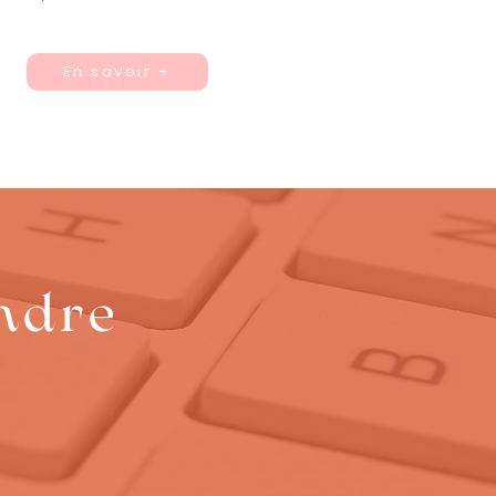
En savoir +
endre