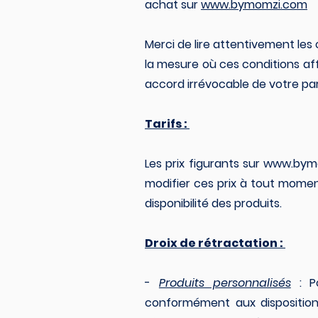
achat sur
www.bymomzi.com
Merci de lire attentivement les
la mesure où ces conditions aff
accord irrévocable de votre pa
Tarifs :
Les prix figurants sur
www.bym
modifier ces prix à tout momen
disponibilité des produits.
Droix de rétractation :
-
Produits personnalisés
: Po
conformément aux disposition