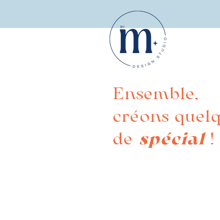
Ensemble,
créons quel
de
spécial
!
© 2022 -Morgane Doriry - To