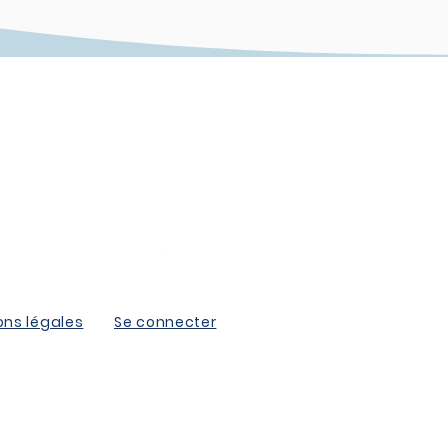
TATIONS
CONTACT
ervices
bymomzi@yahoo.com
ortfolio
ons légales
Se connecter