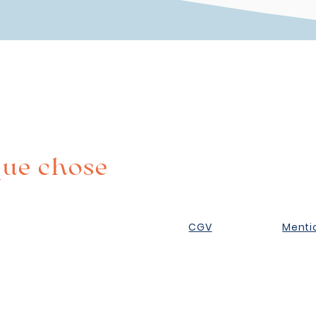
EXPLORER
PRES
que chose
La boutique
Mes s
Qui suis-je ?
Mon p
CGV
Menti
us droits réservés