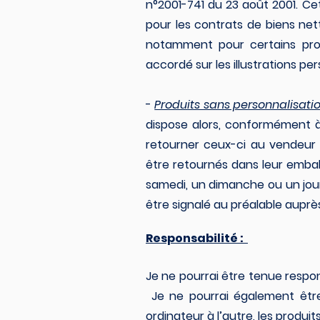
n°2001-741 du 23 août 2001. Cet
pour les contrats de biens ne
notamment pour certains prod
accordé sur les illustrations per
-
Produits sans personnalisati
dispose alors, conformément à l
retourner ceux-ci au vendeur 
être retournés dans leur emballa
samedi, un dimanche ou un jour 
être signalé au préalable auprès
Responsabilité :
Je ne pourrai être tenue respo
Je ne pourrai également être
ordinateur à l’autre, les produi