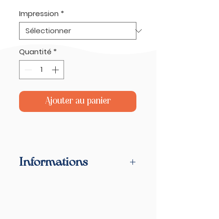
Impression
*
Quantité
*
Ajouter au panier
Informations
Vue des remparts de la
Haute-Ville, Granville
Me contactez à
bymomzi@yahoo.com pour